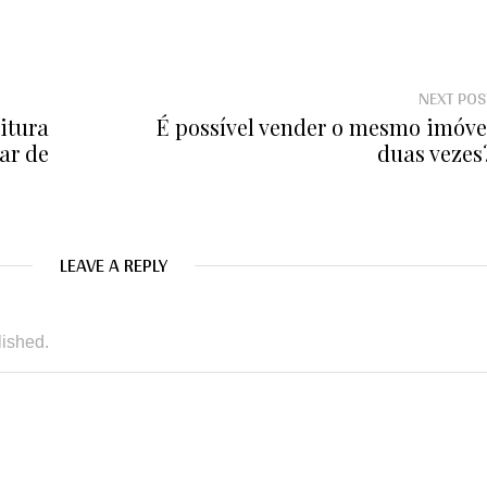
NEXT POS
itura
É possível vender o mesmo imóve
ar de
duas vezes
LEAVE A REPLY
lished.